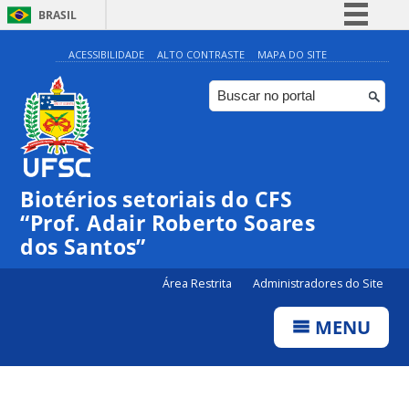
BRASIL
Simplifique!
ACESSIBILIDADE
ALTO CONTRASTE
MAPA DO SITE
Comunica BR
Participe
Acesso à informação
Legislação
Biotérios setoriais do CFS
Canais
“Prof. Adair Roberto Soares
dos Santos”
Área Restrita
Administradores do Site
MENU